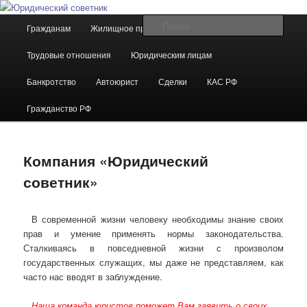
Перейти
Юридическая помощь гражданам, индивидуальным предпринимателям
и юридическим лицам
к
Главное
Поис
Гражданам
Жилищное право
Семейное право
основному
меню
содержимому
Юридический советник
Трудовые отношения
Юридическим лицам
Банкротство
Автоюрист
Сделки
КАС РФ
Гражданство РФ
Компания «Юридический
советник»
В современной жизни человеку необходимы знание своих
прав и умение применять нормы законодательства.
Сталкиваясь в повседневной жизни с произволом
государственных служащих, мы даже не представляем, как
часто нас вводят в заблуждение.
Наша команда юристов поможет Вам заявить о своих