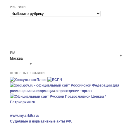
РУБРИКИ
Р
у
б
р
и
к
и
PM
Москва
ПОЛЕЗНЫЕ ССЫЛКИ:
www.my.arbitr.ru;
Судебные и нормативные акты РФ;