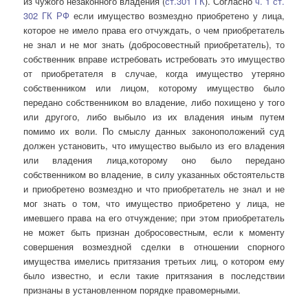
из чужого незаконного владения (
ст.301 ГК
). Согласно
ч. 1 ст.
302 ГК РФ
если имущество возмездно приобретено у лица,
которое не имело права его отчуждать, о чем приобретатель
не знал и не мог знать (добросовестный приобретатель), то
собственник вправе истребовать истребовать это имущество
от приобретателя в случае, когда имущество утеряно
собственником или лицом, которому имущество было
передано собственником во владение, либо похищено у того
или другого, либо выбыло из их владения иным путем
помимо их воли. По смыслу данных законоположений суд
должен установить, что имущество выбыло из его владения
или владения лица,которому оно было передано
собственником во владение, в силу указанных обстоятельств
и приобретено возмездно и что приобретатель не знал и не
мог знать о том, что имущество приобретено у лица, не
имевшего права на его отчуждение; при этом приобретатель
не может быть признан добросовестным, если к моменту
совершения возмездной сделки в отношении спорного
имущества имелись притязания третьих лиц, о котором ему
было известно, и если такие притязания в последствии
признаны в установленном порядке правомерными.