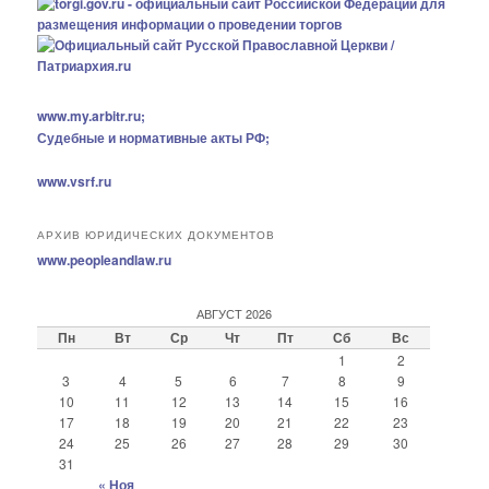
www.my.arbitr.ru;
Судебные и нормативные акты РФ;
www.vsrf.ru
АРХИВ ЮРИДИЧЕСКИХ ДОКУМЕНТОВ
www.peopleandlaw.ru
АВГУСТ 2026
Пн
Вт
Ср
Чт
Пт
Сб
Вс
1
2
3
4
5
6
7
8
9
10
11
12
13
14
15
16
17
18
19
20
21
22
23
24
25
26
27
28
29
30
31
« Ноя