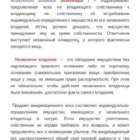
незаконного владения
(
виндикация
)
– подразумевает
предъявление иска не владеющего собственника к
владеющему не собственнику об истребовании
индивидуально-определенного имущества из его незаконного
владения. Истец должен доказать, что имущество
принадлежит ему на праве собственности. Ответчиком
выступает незаконный влааделец, у которого фактически
находится вещь.
Незаконное владение
– это обладание имуществом без
надлежащего правового основания либо по порочному
основанию (самовольное присвоение вещи, приобретение
вещи у лица, не имеющим права распоряжаться). При этом
не обязательно, чтобы действия незаконного владельца
были виновными, достаточно факта самого владения.
Предмет виндикационного иска составляет индивидуально-
определенное имущество, имеющееся у незаконного
владельца в натуре. Если имущество уничтожено,
собственник не вправе требовать его возврата, а может
предъявлять иск о возмещении убытков. На виндикационный
иск распространяется общий срок исковой давности в три