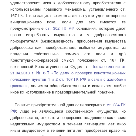
удовлетворения иска к добросовестному приобретателю с
использованием правового механизма, установленного ст.
167 ГК. Такая защита возможна лишь путем удовлетворения
виндикационного иска, если для это имеются те
предусмотренные
ст. 302 ГК РФ
основания, которые дают
право истребовать имущество и у добросовестного
приобретателя (безвозмездность приобретения имущества
добросовестным приобретателем, выбытие имущества из
владения собственника помимо его воли и др.)
Конституционно-правовой смысл положений ст. 167 ГК,
выявленный Конституционным Судом в
Постановлении от
21.04.2013 г. № 6-П «По делу о проверке конституционных
положений пунктов 1 и 2 ст. 167 ГК РФ в связи с жалобами
граждан»
, является общеобязательным и исключает любое
иное их истолкование в правоприменительной практике.
Понятие приобретательной давности раскрыто в
ст. 234 ГК
РФ
: лицо не являющееся собственником имущества, но
добросовестно, открыто и непрерывно владеющее как своим
недвижимым имуществом в течении пятнадцати лет либо
иным имуществом в течении пяти лет приобретает право на