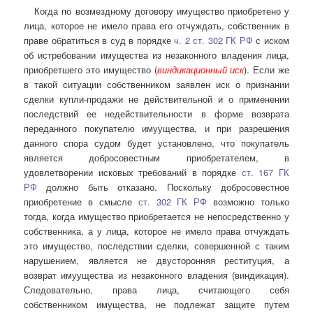
Когда по возмездному договору имущество приобретено у
лица, которое не имело права его отчуждать, собственник в
праве обратиться в суд в порядке
ч. 2 ст. 302 ГК РФ
с иском
об истребовании имущества из незаконного владения лица,
приобретшего это имущество (
виндикационный иск
). Если же
в такой ситуации собственником заявлен иск о признании
сделки купли-продажи не действительной и о применении
последствий ее недействительности в форме возврата
переданного покупателю имуущества, и при разрешения
данного спора судом будет установлено, что покупатель
является добросовестным приобретателем, в
удовлетворении исковых требований в порядке
ст. 167 ГК
РФ
должно быть отказано. Поскольку добросовестное
приобретение в смысле
ст. 302 ГК РФ
возможно только
тогда, когда имущество приобретается не непосредственно у
собственника, а у лица, которое не имело права отчуждать
это имущество, последствии сделки, совершенной с таким
нарушением, является не двусторонняя реституция, а
возврат имуущества из незаконного владения (виндикация).
Следовательно, права лица, считающего себя
собственником имущества, не подлежат защите путем