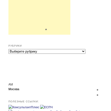
РУБРИКИ
Р
у
б
р
и
к
и
AM
Москва
ПОЛЕЗНЫЕ ССЫЛКИ: