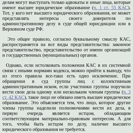
делам могут выступать только адвокаты и иные лица, которые
имеют высшее юридическое образование (
ч. 1 ст. 55 КАС
).
Тот, у кого нет высшего юридического образования, не может
представлять интересы своего доверителя по
административному делу в суде общей юрисдикции или в
Верховном суде РФ.
Это общее правило, согласно буквальному смыслу КАС,
распространяется на все виды представительства: законное
представительство, представительство от имени организаций
и государственных (муниципальных) органов.
Однако, если истолковать положения КАС в их системной
связи с иными нормами кодекса, можно прийти к выводу, что
из этого правила все-таки есть одно исключение. При
обращении в суд группы лиц с коллективным
административным иском, если участники группы поручили
вести свои дела одному или нескольким членам группы (
ч. 3
ст. 42 КАС
), такое лицо не обязано иметь высшее юридическое
образование. Это объясняется тем, что лицо, которое другие
члены группы наделили полномочиями вести их дела, в
первую очередь является истцом, обладающим
соответствующим материально-правовым интересом. А для
того, чтобы быть истцом по делу, наличие высшего
юридического образования не требуется.