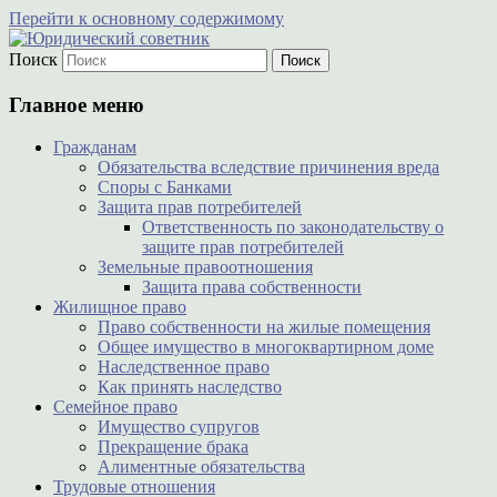
Перейти к основному содержимому
Поиск
Юридическая помощь гражданам,
Юридический советник
индивидуальным предпринимателям и
Главное меню
юридическим лицам
Гражданам
Обязательства вследствие причинения вреда
Споры с Банками
Защита прав потребителей
Ответственность по законодательству о
защите прав потребителей
Земельные правоотношения
Защита права собственности
Жилищное право
Право собственности на жилые помещения
Общее имущество в многоквартирном доме
Наследственное право
Как принять наследство
Семейное право
Имущество супругов
Прекращение брака
Алиментные обязательства
Трудовые отношения