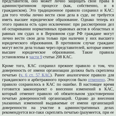
представителя, оно может лично защищать свои права в
административном процессе (как, собственно, и в
гражданском). Это традиционное правило сохранил и КАС:
для того чтобы лично вести свои дела в суде, не требуется
иметь высшее юридическое образование. Однако теперь из
этого правила есть одно исключение: при рассмотрении дел
об оспаривании нормативных правовых актов в областных и
равных им судах и в Верховном суде РФ граждане могут
лично вести свои дела только при наличии у них высшего
юридического образования. В противном случае граждане
могут вести дела только через представителей, которые имеют
высшее юридическое образование. Такие правила
установлены в
части 9
статьи 208 КАС.
Кроме того, КАС сохранил прежнее правило о том, что
доверенность от имени организации должна быть скреплена
печатью (
ч. 6 ст. 57 КАС
). Ранее аналогичное правило для
гражданского и арбитражного процессов было
отменено
. Это
правило сохранилось в КАС по ошибке. В настоящее время
готовится законопроект о внесении изменений в КАС,
который отменит правило об обязательном удостоверении
печатью доверенностей организаций. Однако до внесения
указанных изменений выдаваемые от имени организаций
доверенности на участие в административных делах
рекомендуется все-таки скреплять печатью (разумеется, при ее