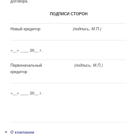
договора.
ПОДПИСИ СТОРОН
Новый кредитор
(подпись, М.П.)
«__» ____ 20__ г.
Первоначальный
(подпись, М.П.)
кредитор
«__» ____ 20__ г.
О компании