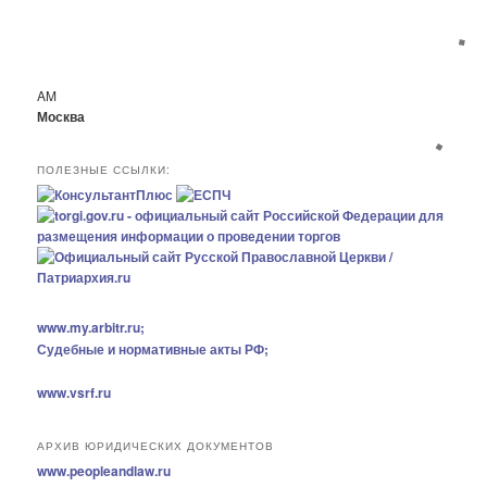
р
и
к
и
AM
Москва
ПОЛЕЗНЫЕ ССЫЛКИ:
www.my.arbitr.ru;
Судебные и нормативные акты РФ;
www.vsrf.ru
АРХИВ ЮРИДИЧЕСКИХ ДОКУМЕНТОВ
www.peopleandlaw.ru