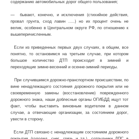
содержанию автомобильных дорог общего пользования;
— бывают, конечно, и исключения (стихийное действия,
провал грунта, сход лавин …..) но их процент очень не
велик, особенно в Центральном округе РФ, по отношению к
вышеперичисленным.
Если из приведенных первых двух случаях, в общем, все
понятно, то остановимся на третьем случае, при котором
большое количество ДТП происходит в зимний и
переходящие зимне-весенний и осенне-зимний периоды.
При случившимся дорожно-пранспортном происшествии, по
вине ненадлежащего состояния дорожного покрытия или не
своевременную замены (восстановление) поврежденного
дорожного знака, наши доблесные органы ОГИБДД ищут тот
факт, чтобы выставить виновным водителем в данном
случае, а отвечающие организации, за состоянием дорог,
увести в сторону.
Если ДТП связано с ненадлежащим состоянием дорожного
покрытия (гололед, снег, грязь и тд.), сотрудники ДПС в